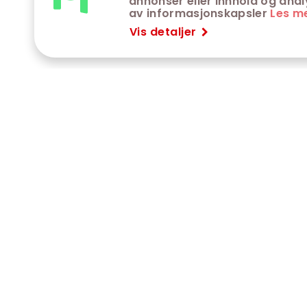
annonser eller innhold og analys
av informasjonskapsler
Les m
Vis detaljer
VÅRE KINOER
K
Trondheim kino
K
Kimen kino
O
Steinkjer kino
J
Сaroline kino