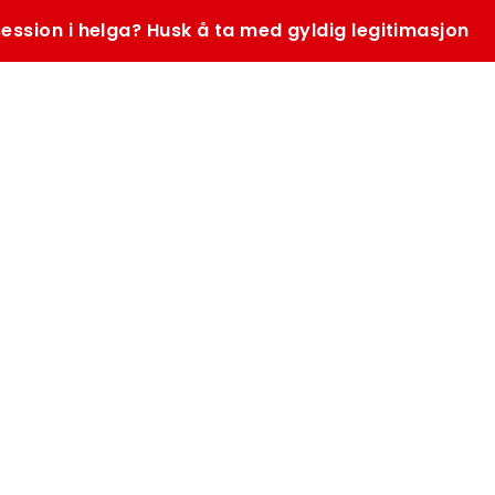
ession i helga? Husk å ta med gyldig legitimasjon
SØK
K