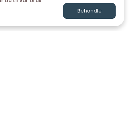
r du til vår bruk
Behandle
FØLG OSS