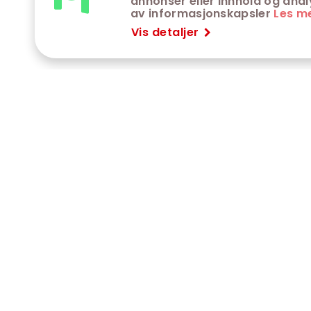
annonser eller innhold og analys
av informasjonskapsler
Les m
Vis detaljer
VÅRE KINOER
K
Trondheim kino
K
Kimen kino
O
Steinkjer kino
J
Сaroline kino