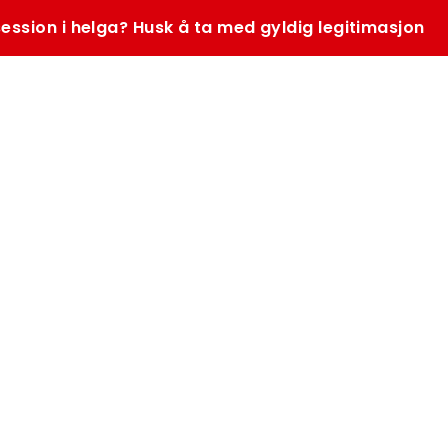
ession i helga? Husk å ta med gyldig legitimasjon
SØK
K