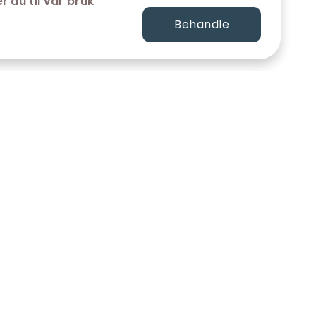
r du til vår bruk
Behandle
FØLG OSS