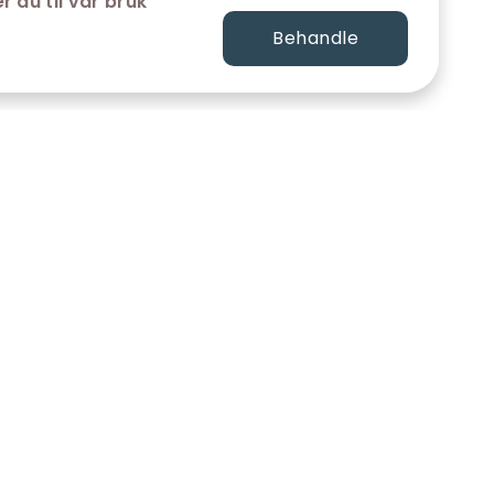
r du til vår bruk
Behandle
FØLG OSS