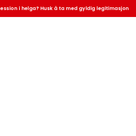
ession i helga? Husk å ta med gyldig legitimasjon
SØK
K