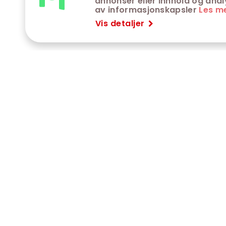
annonser eller innhold og analys
av informasjonskapsler
Les m
Vis detaljer
VÅRE KINOER
K
Trondheim kino
K
Kimen kino
O
Steinkjer kino
J
Сaroline kino