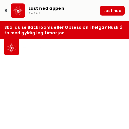
Last ned appen
Last ned
✖
⭐⭐⭐⭐⭐
Skal du se Backrooms eller Obsession i helga? Husk å
ta med gyldig legitimasjon