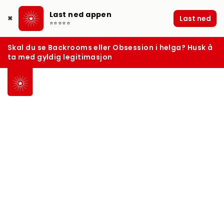
Last ned appen
Last ned
✖
⭐⭐⭐⭐⭐
Skal du se Backrooms eller Obsession i helga? Husk å
ta med gyldig legitimasjon