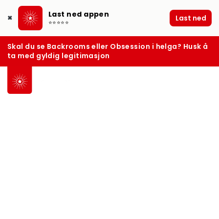
Last ned appen
Last ned
✖
⭐⭐⭐⭐⭐
Skal du se Backrooms eller Obsession i helga? Husk å
ta med gyldig legitimasjon