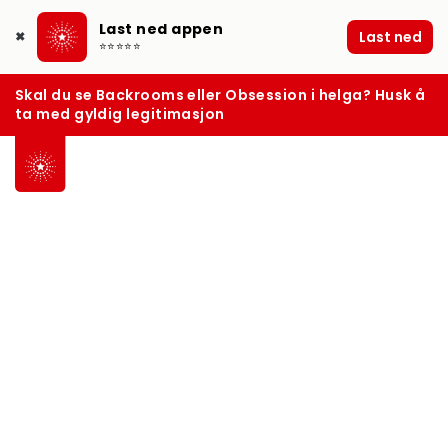
Last ned appen
Last ned
✖
⭐⭐⭐⭐⭐
Skal du se Backrooms eller Obsession i helga? Husk å
ta med gyldig legitimasjon