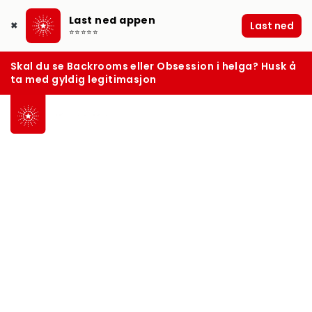
Last ned appen
Last ned
✖
⭐⭐⭐⭐⭐
Skal du se Backrooms eller Obsession i helga? Husk å
ta med gyldig legitimasjon