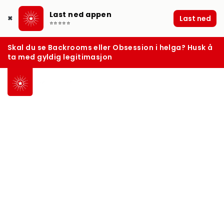
Last ned appen
Last ned
✖
⭐⭐⭐⭐⭐
Skal du se Backrooms eller Obsession i helga? Husk å
ta med gyldig legitimasjon