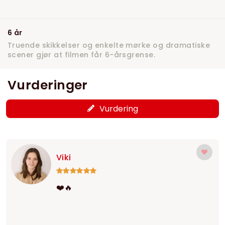
6 år
Truende skikkelser og enkelte mørke og dramatiske
scener gjør at filmen får 6-årsgrense.
Vurderinger
Vurdering
Viki
❤️🔥