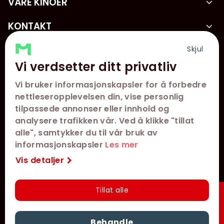
VÅRE KINOER
KONTAKT
KUNDESERVICE
Skjul
Vi verdsetter ditt privatliv
FØLG OSS
Vi bruker informasjonskapsler for å forbedre
nettleseropplevelsen din, vise personlig
tilpassede annonser eller innhold og
analysere trafikken vår. Ved å klikke "tillat
alle", samtykker du til vår bruk av
informasjonskapsler
Les mer
Vis detaljer
Tillat alle
Hurtigkjøp
Utviklet med
av
Filmgrail!
Behandle