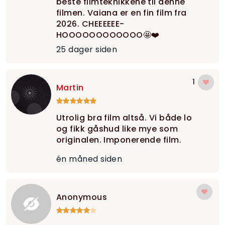
beste filmteknikkene til denne
filmen. Vaiana er en fin film fra
2026. CHEEEEEE-
HOOOOOOOOOOOO🤩❤️
25 dager siden
1
Martin
Utrolig bra film altså. Vi både lo
og fikk gåshud like mye som
originalen. Imponerende film.
én måned siden
Anonymous