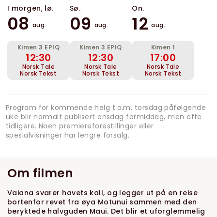
I morgen, lø.
Sø.
On.
08
09
12
aug.
aug.
aug.
Kimen 3 EPIQ
Kimen 3 EPIQ
Kimen 1
12:30
12:30
17:00
Norsk Tale
Norsk Tale
Norsk Tale
Norsk Tekst
Norsk Tekst
Norsk Tekst
Program for kommende helg t.o.m. torsdag påfølgende
uke blir normalt publisert onsdag formiddag, men ofte
tidligere. Noen premiereforestillinger eller
spesialvisninger har lengre forsalg.
Om filmen
Vaiana svarer havets kall, og legger ut på en reise
bortenfor revet fra øya Motunui sammen med den
beryktede halvguden Maui. Det blir et uforglemmelig