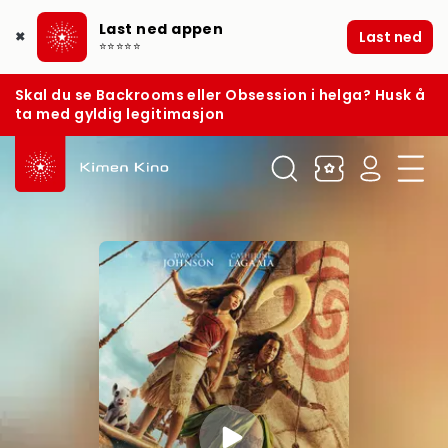
Last ned appen
Last ned
✖
⭐⭐⭐⭐⭐
Skal du se Backrooms eller Obsession i helga? Husk å
ta med gyldig legitimasjon