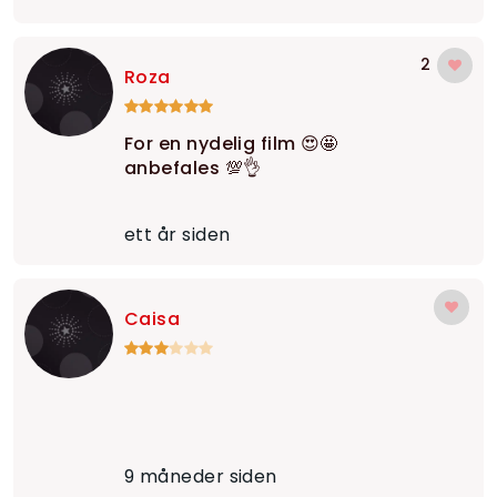
2
Roza
For en nydelig film 😍🤩
anbefales 💯👌
ett år siden
Caisa
9 måneder siden