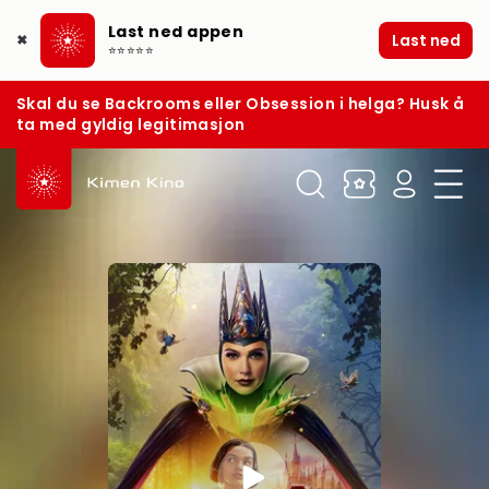
Last ned appen
Last ned
✖
⭐⭐⭐⭐⭐
Skal du se Backrooms eller Obsession i helga? Husk å
ta med gyldig legitimasjon