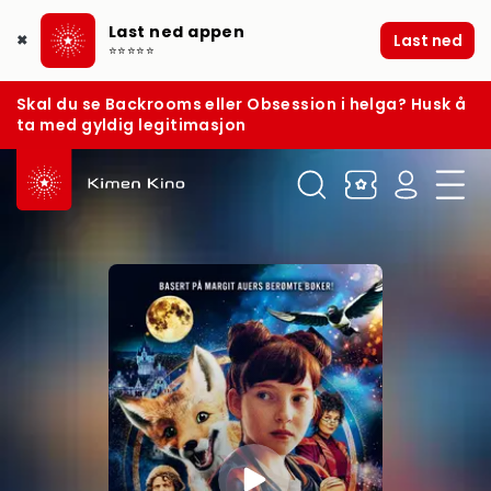
Last ned appen
Last ned
✖
⭐⭐⭐⭐⭐
Skal du se Backrooms eller Obsession i helga? Husk å
ta med gyldig legitimasjon