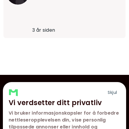
3 år siden
VÅRE KINOER
Skjul
Vi verdsetter ditt privatliv
KONTAKT
Vi bruker informasjonskapsler for å forbedre
KUNDESERVICE
nettleseropplevelsen din, vise personlig
tilpassede annonser eller innhold og