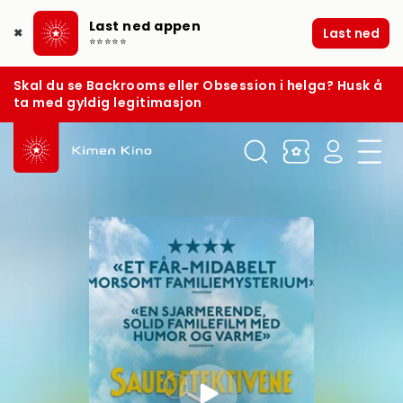
Last ned appen
Last ned
✖
⭐⭐⭐⭐⭐
Skal du se Backrooms eller Obsession i helga? Husk å
ta med gyldig legitimasjon