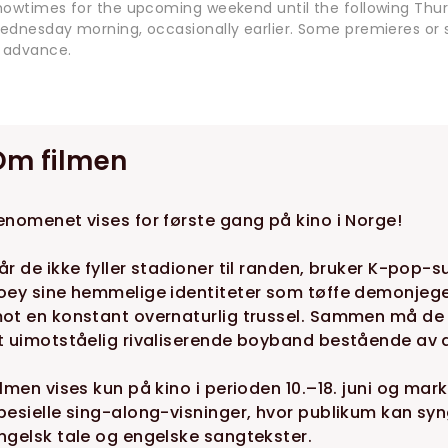
howtimes for the upcoming weekend until the following Thur
ednesday morning, occasionally earlier. Some premieres or s
n advance.
Om filmen
enomenet vises for første gang på kino i Norge!
år de ikke fyller stadioner til randen, bruker K-pop-
oey sine hemmelige identiteter som tøffe demonjeger
ot en konstant overnaturlig trussel. Sammen må de mø
t uimotståelig rivaliserende boyband bestående av d
ilmen vises kun på kino i perioden 10.–18. juni og mar
pesielle sing-along-visninger, hvor publikum kan sy
ngelsk tale og engelske sangtekster.