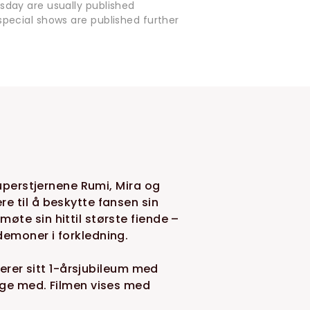
sday are usually published
pecial shows are published further
superstjernene Rumi, Mira og
e til å beskytte fansen sin
te sin hittil største fiende –
emoner i forkledning.
kerer sitt 1-årsjubileum med
nge med. Filmen vises med