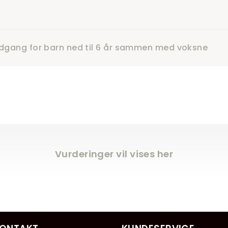
dgang for barn ned til 6 år sammen med voksne
Vurderinger vil vises her