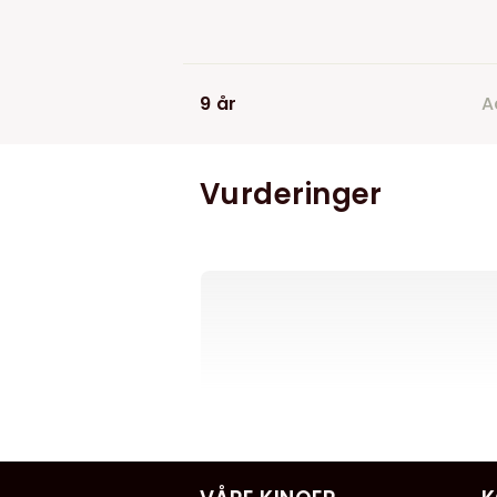
9 år
A
Vurderinger