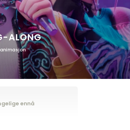
NG-ALONG
r, animasjon
engelige ennå