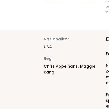
S
W
i
Nasjonalitet
USA
F
Regi
N
Chris Appelhans, Maggie
Z
Kang
m
e
F
s
e