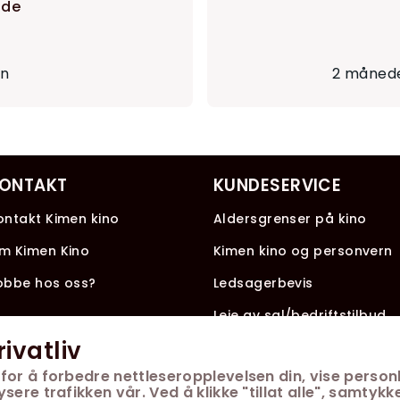
nde
en
2 månede
ONTAKT
KUNDESERVICE
ontakt Kimen kino
Aldersgrenser på kino
m Kimen Kino
Kimen kino og personvern
obbe hos oss?
Ledsagerbevis
Leie av sal/bedriftstilbud
rivatliv
for å forbedre nettleseropplevelsen din, vise personl
ere trafikken vår. Ved å klikke "tillat alle", samtykke