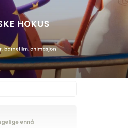
SKE HOKUS
tyr, barnefilm, animasjon
engelige ennå