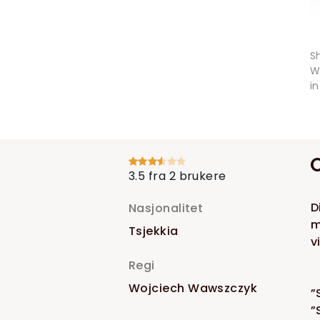
S
W
i
3.5 fra 2 brukere
D
Nasjonalitet
m
Tsjekkia
v
Regi
Wojciech Wawszczyk
”
”