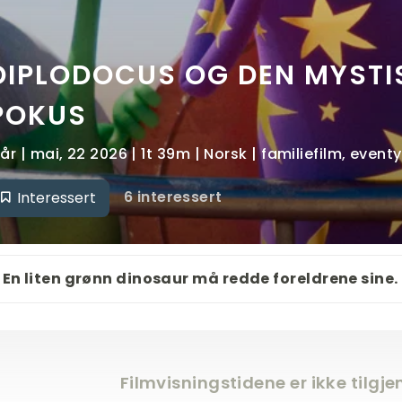
DIPLODOCUS OG DEN MYSTI
POKUS
 år | mai, 22 2026 | 1t 39m | Norsk | familiefilm, even
6 interessert
Interessert
En liten grønn dinosaur må redde foreldrene sine.
Filmvisningstidene er ikke tilgj