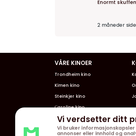
Enormt skuffe
2 måneder sid
VÅRE KINOER
K
Trondheim kino
K
Kimen kino
O
Steinkjer kino
J
Сaroline kino
Vi verdsetter ditt p
Vi bruker informasjonskapsler 
annonser eller innhold og analys