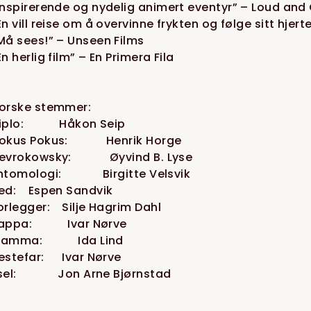
Inspirerende og nydelig animert eventyr” – Loud and
En vill reise om å overvinne frykten og følge sitt hjerte
Må sees!” – Unseen Films
En herlig film” – En Primera Fila
orske stemmer:
iplo: Håkon Seip
okus Pokus: Henrik Horge
evrokowsky: Øyvind B. Lyse
ntomologi: Birgitte Velsvik
ed: Espen Sandvik
orlegger: Silje Hagrim Dahl
appa: Ivar Nørve
amma: Ida Lind
estefar: Ivar Nørve
sel: Jon Arne Bjørnstad