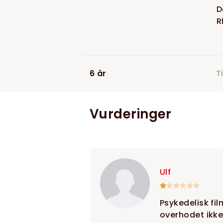
D
R
6 år
T
Vurderinger
Ulf
Psykedelisk fil
overhodet ikke