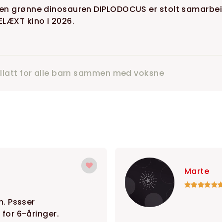
en grønne dinosauren DIPLODOCUS er stolt samarbeid
ELÆXT kino i 2026.
illatt for alle barn sammen med voksne
Marte
m. Pssser
 for 6-åringer.