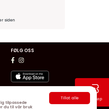
r siden
FØLG OSS
Tillat alle
Hurtigkjøp
ig tilpassede
r du til vår bruk