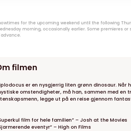
howtimes for the upcoming weekend until the following Thur
ednesday morning, occasionally earlier. Some premieres or s
n advance.
Om filmen
iplodocus er en nysgjerrig liten grønn dinosaur. Når 
ystiske omstendigheter, må han, sammen med en tr
itenskapsmenn, legge ut på en reise gjennom fantast
Superkul film for hele familien” – Josh at the Movies
Sjarmerende eventyr” – High on Films