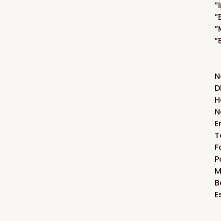
”
”
”
”
N
D
H
N
E
T
F
P
M
B
E