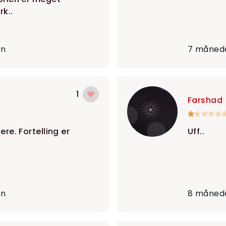
rk..
en
7 månede
1
Farshad
ere. Fortelling er
Uff..
en
8 månede