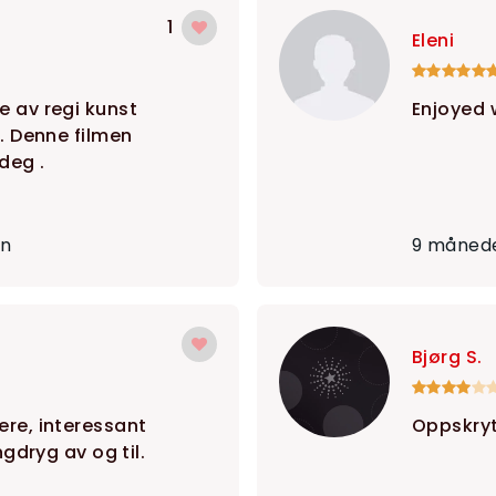
1
Eleni
e av regi kunst
Enjoyed 
 . Denne filmen
deg .
en
9 månede
Bjørg S.
ere, interessant
Oppskryt
angdryg av og til.