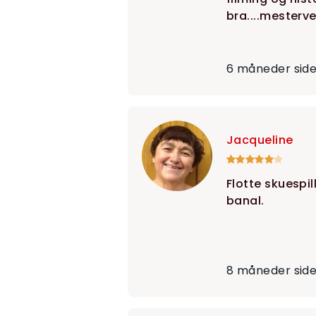
bra....mesterve
6 måneder sid
Jacqueline
Flotte skuespill
banal.
8 måneder sid