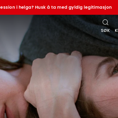
ession i helga? Husk å ta med gyldig legitimasjon
SØK
K