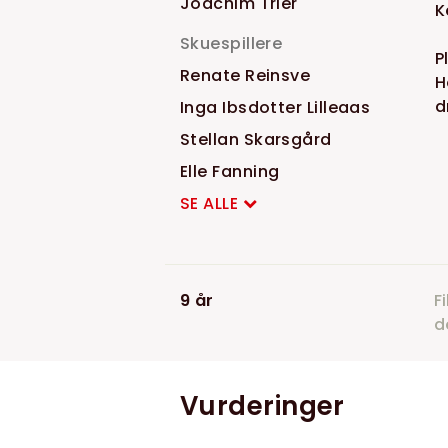
Joachim Trier
K
Skuespillere
P
Renate Reinsve
H
d
Inga Ibsdotter Lilleaas
Stellan Skarsgård
Elle Fanning
SE ALLE
9 år
F
d
Vurderinger