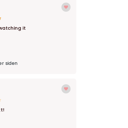
watching it
r siden
t!