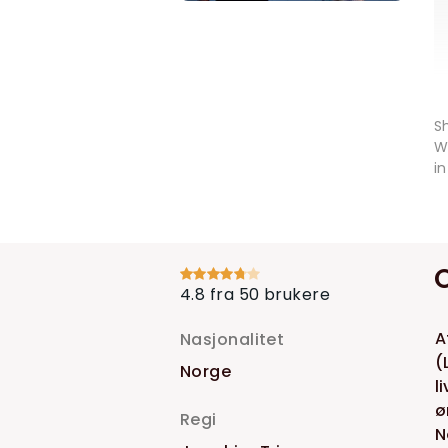
S
W
i
4.8 fra 50 brukere
A
Nasjonalitet
(
Norge
l
ø
Regi
N