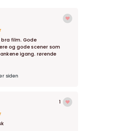
 bra film. Gode
lere og gode scener som
 tankene igang. rørende
r siden
1
sk