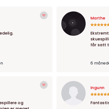
Marthe
edelig.
Ekstremt
skuespil
får satt
en
6 månede
Ingunn
spillere og
Fantasti
torien er meget