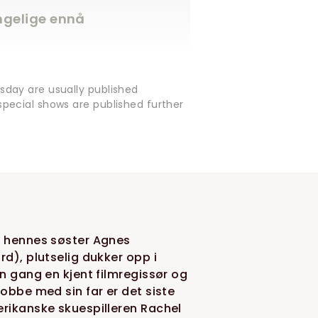
engelige ennå
sday are usually published
pecial shows are published further
og hennes søster Agnes
rd), plutselig dukker opp i
en gang en kjent filmregissør og
jobbe med sin far er det siste
erikanske skuespilleren Rachel