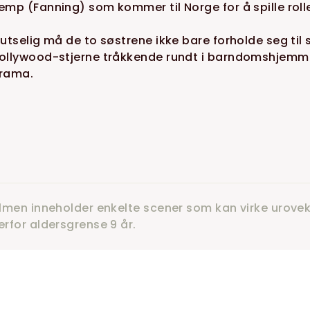
emp (Fanning) som kommer til Norge for å spille rolle
lutselig må de to søstrene ikke bare forholde seg til 
ollywood-stjerne tråkkende rundt i barndomshjemmet
rama.
ilmen inneholder enkelte scener som kan virke urove
erfor aldersgrense 9 år.