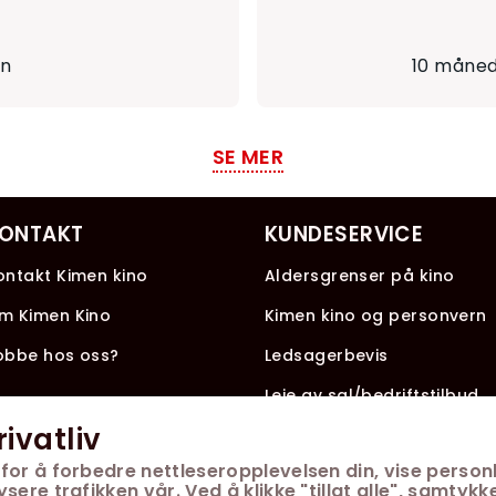
en
10 måned
SE MER
ONTAKT
KUNDESERVICE
ontakt Kimen kino
Aldersgrenser på kino
m Kimen Kino
Kimen kino og personvern
obbe hos oss?
Ledsagerbevis
Leie av sal/bedriftstilbud
rivatliv
for å forbedre nettleseropplevelsen din, vise personl
ere trafikken vår. Ved å klikke "tillat alle", samtykke