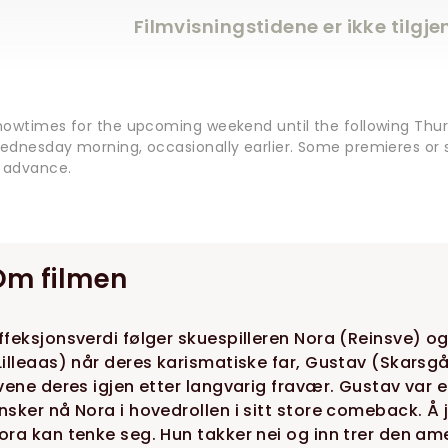
Filmvisningstidene er ikke tilgj
howtimes for the upcoming weekend until the following Thur
ednesday morning, occasionally earlier. Some premieres or s
n advance.
Om filmen
ffeksjonsverdi følger skuespilleren Nora (Reinsve) 
Lilleaas) når deres karismatiske far, Gustav (Skarsgå
ivene deres igjen etter langvarig fravær. Gustav var 
nsker nå Nora i hovedrollen i sitt store comeback. Å 
ora kan tenke seg. Hun takker nei og inn trer den am