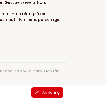
n Gustav skrev til Nora.
sin far – de får også en
, midt i familiens personlige
kkende på yngre barn. Den får
Vurdering