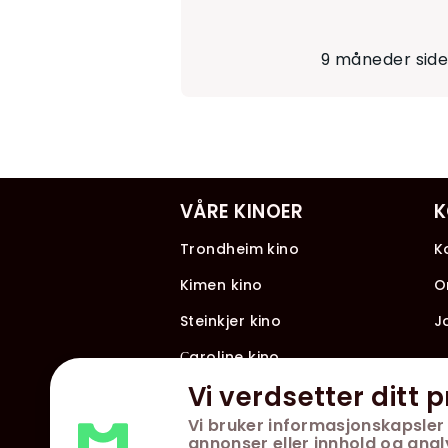
9 måneder sid
VÅRE KINOER
K
Trondheim kino
K
Kimen kino
O
Steinkjer kino
J
Сaroline kino
Vi verdsetter ditt p
Vi bruker informasjonskapsler 
annonser eller innhold og analys