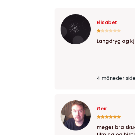
Elisabet
Langdryg og kj
4 måneder sid
Geir
meget bra skue
filming og his